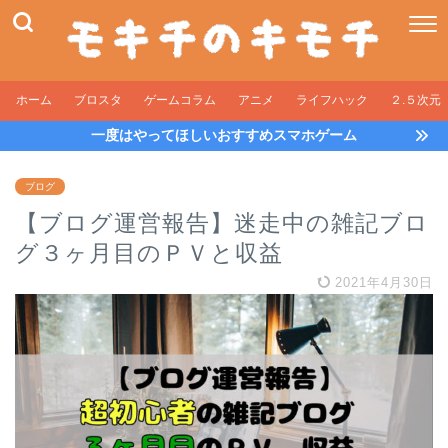
ホーム
ブロスタ
ゲームコラム
アニメ
ライフハック
２.５次元
一度はやってほしいおすすめスマホゲーム
ブログ
【ブログ運営報告】迷走中の雑記ブロ
グ３ヶ月目のＰＶと収益
2021年4月30日