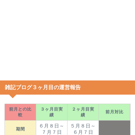
雑記ブログ３ヶ月目の運営報告
前月との比
３ヶ月目実
２ヶ月目実
前月対比
較
績
績
６月８日～
５月８日～
期間
７月７日
６月７日