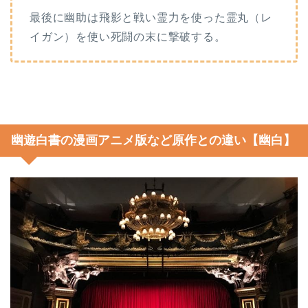
最後に幽助は飛影と戦い霊力を使った霊丸（レ
イガン）を使い死闘の末に撃破する。
幽遊白書の漫画アニメ版など原作との違い【幽白】