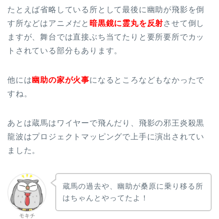
たとえば省略している所として最後に幽助が飛影を倒
す所などはアニメだと
暗黒鏡に霊丸を反射
させて倒し
ますが、舞台では直接ぶち当てたりと要所要所でカッ
トされている部分もあります。
他には
幽助の家が火事
になるところなどもなかったで
すね。
あとは蔵馬はワイヤーで飛んだり、飛影の邪王炎殺黒
龍波はプロジェクトマッピングで上手に演出されてい
ました。
蔵馬の過去や、幽助が桑原に乗り移る所
はちゃんとやってたよ！
モキチ