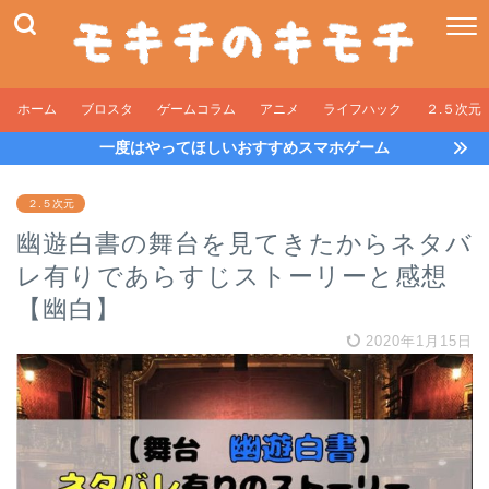
ホーム
ブロスタ
ゲームコラム
アニメ
ライフハック
２.５次元
一度はやってほしいおすすめスマホゲーム
２.５次元
幽遊白書の舞台を見てきたからネタバ
レ有りであらすじストーリーと感想
【幽白】
2020年1月15日