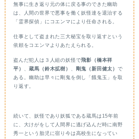
無事に生き返り元の体に戻る事のできた幽助
は、人間の世界で悪事を働く妖怪達を退治する
「霊界探偵」にコエンマにより任命される。
仕事として盗まれた三大秘宝を取り返すという
依頼をコエンマよりあたえられる。
盗んだ犯人は３人組の妖怪で
飛影（橋本祥
平）
、
蔵馬（鈴木拡樹）
、
剛鬼（新田健太）
で
ある。幽助は早々に剛鬼を倒し「餓鬼玉」を取
り返す。
続いて、妖怪であり妖狐である蔵馬は15年前
に、大けがをして人間界に逃げ込んだ時に南野
秀一という胎児に宿り今は高校生になってい