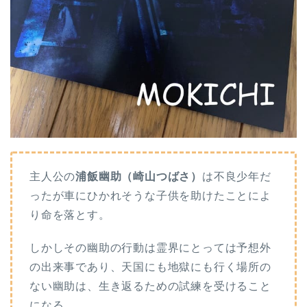
主人公の
浦飯幽助（崎山つばさ）
は不良少年だ
ったが車にひかれそうな子供を助けたことによ
り命を落とす。
しかしその幽助の行動は霊界にとっては予想外
の出来事であり、天国にも地獄にも行く場所の
ない幽助は、生き返るための試練を受けること
になる。