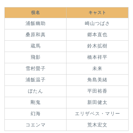
役名
キャスト
浦飯幽助
崎山つばさ
桑原和真
郷本直也
蔵馬
鈴木拡樹
飛影
橋本祥平
雪村螢子
未来
浦飯温子
角島美緒
ぼたん
平田裕香
剛鬼
新田健太
幻海
エリザベス・マリー
コエンマ
荒木宏文