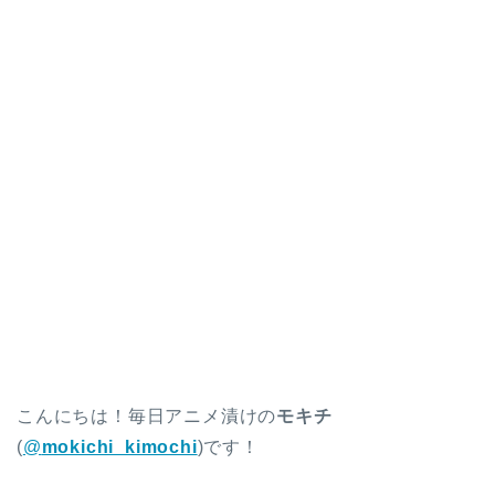
こんにちは！毎日アニメ漬けの
モキチ
(
@
mokichi_kimochi
)です！