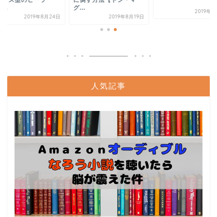
ランス型のヒーラ
に倒す方法【ドン・マ
...
グ...
2019年9
2019年8月24日
2019年8月19日
人気記事