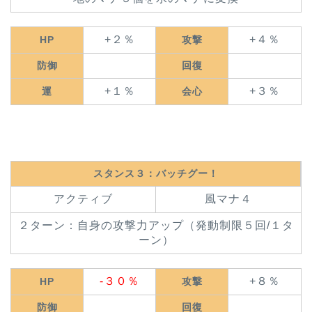
+２％
+４％
HP
攻撃
防御
回復
+１％
+３％
運
会心
スタンス３：バッチグー！
アクティブ
風マナ４
２ターン：自身の攻撃力アップ（発動制限５回/１タ
ーン）
-３０％
+８％
HP
攻撃
防御
回復