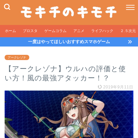
ホーム
ブロスタ
ゲームコラム
アニメ
ライフハック
２.５次元
一度はやってほしいおすすめスマホゲーム
アークレゾナ
【アークレゾナ】ウルハの評価と使
い方！風の最強アタッカー！？
2019年9月11日