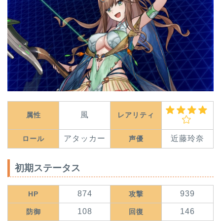
風
属性
レアリティ
アタッカー
近藤玲奈
ロール
声優
初期ステータス
874
939
HP
攻撃
108
146
防御
回復