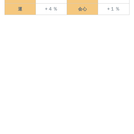
+４％
+１％
運
会心