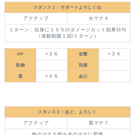
スタンス１：サポートよろしくね
アクティブ
火マナ４
１ターン：自身に１０％のダメージカット効果付与
（発動制限１回/１ターン）
+３％
+３％
HP
攻撃
防御
回復
+４％
運
会心
スタンス２：あと、よろしく
アクティブ
風マナ７
地のマナ５個を水のマナに変換