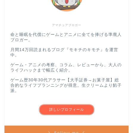
アマチュアブロガー
命と睡眠を代償にゲームとアニメに全てを捧げる準廃人
ブロガー。
月間14万回読まれるブログ『モキチのキモチ』を運営
中。
ゲーム・アニメの考察、コラム、レビューから、大人の
ライフハックまで幅広く紹介。
ゲーム歴30年30代アラサー【大手証券→お菓子屋】総
合的なライフプランニングが得意。生クリームより餡子
派。
詳しいプロフィール
＼ Follow me ／